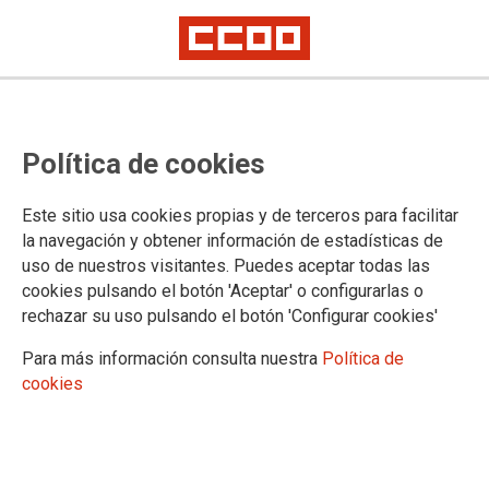
Daniel Barragán Burgui, reelegido
Política de cookies
secretario general de CCOO del
Hábitat por unanimidad
Este sitio usa cookies propias y de terceros para facilitar
la navegación y obtener información de estadísticas de
uso de nuestros visitantes. Puedes aceptar todas las
Los 250 delegados y delegadas sindicales del 4º Congreso
cookies pulsando el botón 'Aceptar' o configurarlas o
federal de CCOO del Hábitat han reelegido a Daniel
rechazar su uso pulsando el botón 'Configurar cookies'
Barragán para un segundo mandato con el 100% de los votos
Para más información consulta nuestra
Política de
24/04/2025.
cookies